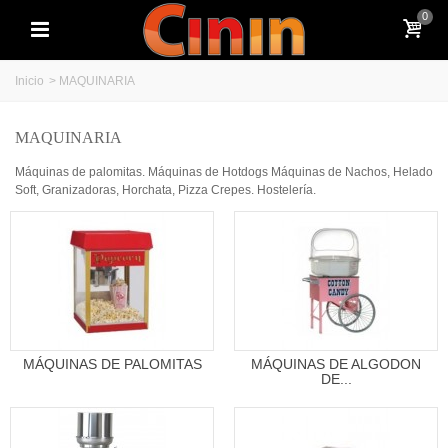
0
Inicio
>
MAQUINARIA
MAQUINARIA
Máquinas de palomitas. Máquinas de Hotdogs Máquinas de Nachos, Helado
Soft, Granizadoras, Horchata, Pizza Crepes. Hostelería.
MÁQUINAS DE PALOMITAS
MÁQUINAS DE ALGODON
DE...