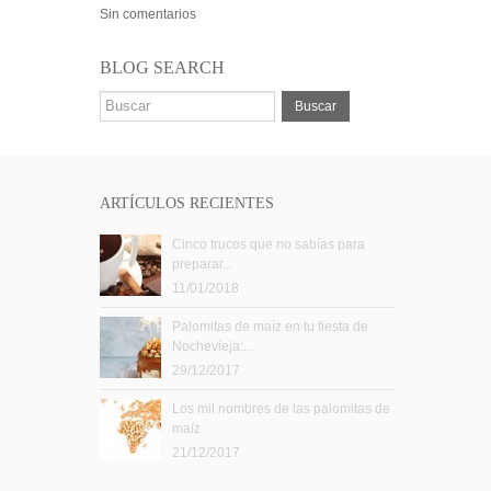
Sin comentarios
BLOG SEARCH
Buscar
ARTÍCULOS RECIENTES
Cinco trucos que no sabías para
preparar...
11/01/2018
Palomitas de maíz en tu fiesta de
Nochevieja:...
29/12/2017
Los mil nombres de las palomitas de
maíz
21/12/2017