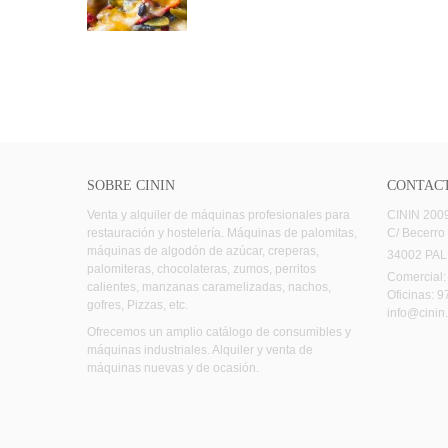
SOBRE CININ
CONTAC
Venta y alquiler de máquinas profesionales para
CININ 2009,
restauración y hostelería. Máquinas de palomitas,
C/ Becerro
máquinas de algodón de azúcar, creperas,
34002 PA
palomiteras, chocolateras, zumos, perritos
Comercial:
calientes, manzanas caramelizadas, nachos,
Oficinas: 9
gofres, Pizzas, etc.
info@cinin
Ofrecemos un amplio catálogo de consumibles y
máquinas industriales. Alquiler y venta de
máquinas nuevas y de ocasión.