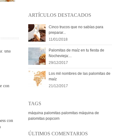
Los mil nombres de las palomitas de maíz
ARTÍCULOS DESTACADOS
21/12/2017
204126
Cinco trucos que no sabías para
preparar...
11/01/2018
Palomitas de maíz en tu fiesta de
a: una
Nochevieja:...
29/12/2017
Los mil nombres de las palomitas de
maíz
te con
21/12/2017
TAGS
máquina palomitas
palomitas
máquina de
palomitas
popcorn
ness con
a
ÚLTIMOS COMENTARIOS