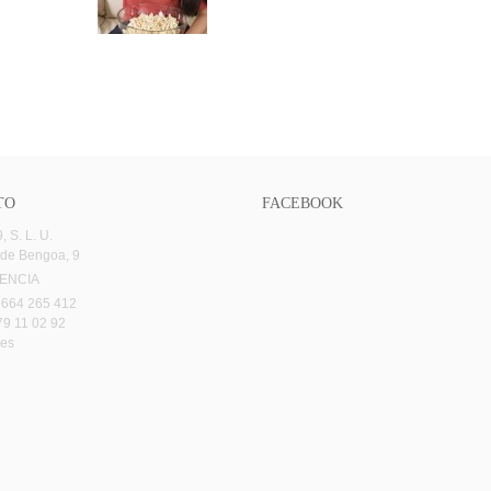
TO
FACEBOOK
 S. L. U.
 de Bengoa, 9
LENCIA
 664 265 412
79 11 02 92
.es