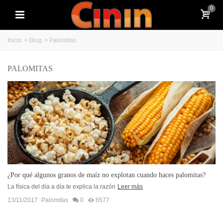
0
Inicio
>
Blog
>
Palomitas
PALOMITAS
¿Por qué algunos granos de maíz no explotan cuando haces palomitas?
La física del día a día te explica la razón
Leer más
13/11/2017
Palomitas
0
6577