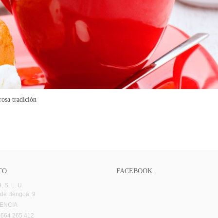
osa tradición
TO
FACEBOOK
 S. L. U.
 de Bengoa, 9
LENCIA
 664 265 412