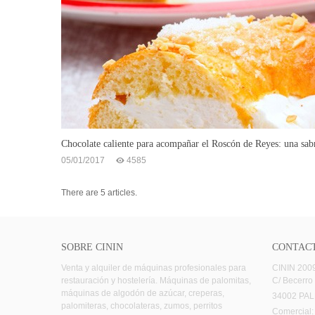
Chocolate caliente para acompañar el Roscón de Reyes: una sabr
05/01/2017
4585
There are 5 articles.
SOBRE CININ
CONTAC
Venta y alquiler de máquinas profesionales para
CININ 2009,
restauración y hostelería. Máquinas de palomitas,
C/ Becerro
máquinas de algodón de azúcar, creperas,
34002 PA
palomiteras, chocolateras, zumos, perritos
Comercial: