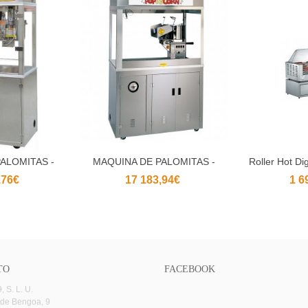
ALOMITAS -
MAQUINA DE PALOMITAS -
Roller Hot Di
al carrito
Añadir al carrito
Aña
...
CORNADO...
,76€
17 183,94€
1 6
TO
FACEBOOK
 S. L. U.
 de Bengoa, 9