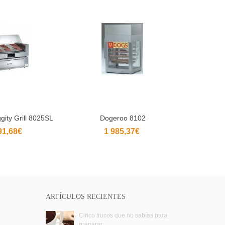
ggity Grill 8025SL
Dogeroo 8102
Cabi
dir al carrito
Añadir al carrito
91,68€
1 985,37€
ARTÍCULOS RECIENTES
Cinco trucos que no sabías para
preparar...