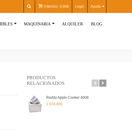
0
item(s)
-
0,00€
Login
Ayuda
IBLES
MAQUINARIA
ALQUILER
BLOG
PRODUCTOS
RELACIONADOS
Reddy Apple Cooker 4008
MA
PAL
1 016,40€
6 5