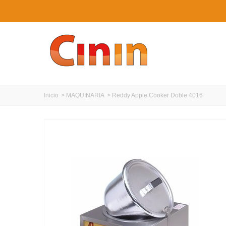
Inicio
>
MAQUINARIA
>
Reddy Apple Cooker Doble 4016