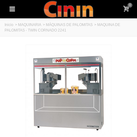
0
Inicio
>
MAQUINARIA
>
MÁQUINAS DE PALOMITAS
>
MAQUINA DE
PALOMITAS - TWIN CORNADO 2241