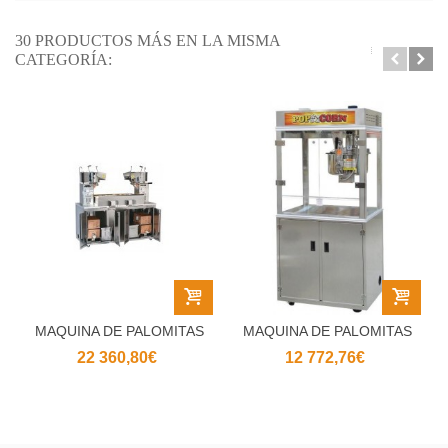
30 PRODUCTOS MÁS EN LA MISMA
CATEGORÍA:
MAQUINA DE PALOMITAS
MAQUINA DE PALOMITAS
- TWIN MAXI...
- POP O...
22 360,80€
12 772,76€