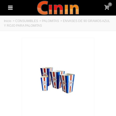
0
Inicio
>
CONSUMIBLES
>
PALOMITAS
>
ENVASES DE 90 GRAMOS AZUL
Y ROJO PARA PALOMITAS