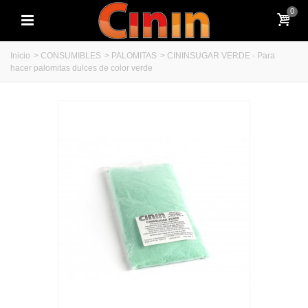
0
Inicio
>
CONSUMIBLES
>
PALOMITAS
>
CININSUGAR VERDE - Para
hacer palomitas dulces de color verde