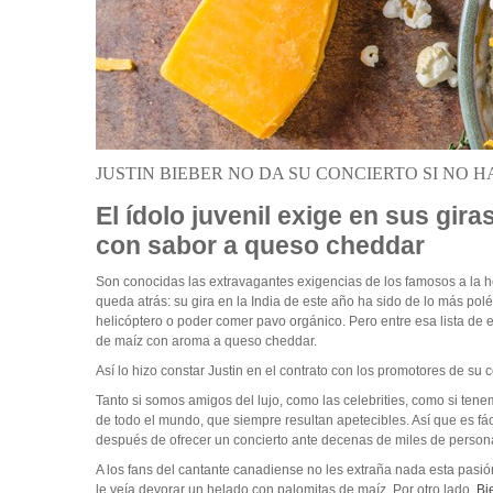
JUSTIN BIEBER NO DA SU CONCIERTO SI NO 
El ídolo juvenil exige en sus gi
con sabor a queso cheddar
Son conocidas las extravagantes exigencias de los famosos a la ho
queda atrás: su gira en la India de este año ha sido de lo más pol
helicóptero o poder comer pavo orgánico. Pero entre esa lista de
de maíz con aroma a queso cheddar.
Así lo hizo constar Justin en el contrato con los promotores de su c
Tanto si somos amigos del lujo, como las celebrities, como si tene
de todo el mundo, que siempre resultan apetecibles. Así que es fá
después de ofrecer un concierto ante decenas de miles de person
A los fans del cantante canadiense no les extraña nada esta pasió
le veía devorar un helado con palomitas de maíz. Por otro lado,
Bi