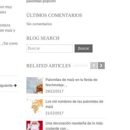
palomitas
popcorn
 son muy
ales
ÚLTIMOS COMENTARIOS
Sin comentarios
mostaza
 de maíz y
BLOG SEARCH
.. ¡Tal como
Buscar
RELATED ARTICLES
Palomitas de maíz en tu fiesta de
Las
Nochevieja:...
pier
siguiente
29/12/2017
03/
Los mil nombres de las palomitas de
Tre
maíz
pal
21/12/2017
20/
Una decoración navideña de lo más
¿Es
crujiente con...
Alqu