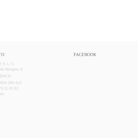
TO
FACEBOOK
 S. L. U.
 de Bengoa, 9
LENCIA
 664 265 412
79 11 02 92
.es