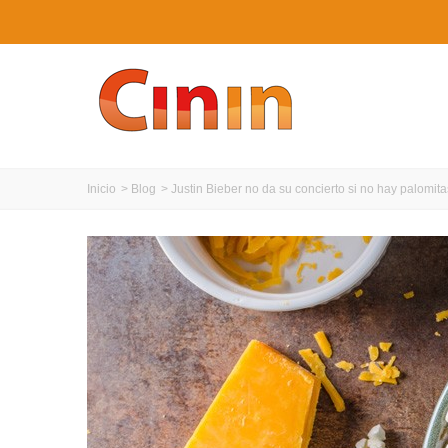
Inicio
>
Blog
>
Justin Bieber no da su concierto si no hay palomit