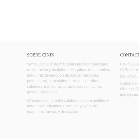
SOBRE CININ
CONTAC
Venta y alquiler de máquinas profesionales para
CININ 2009,
restauración y hostelería. Máquinas de palomitas,
C/ Becerro
máquinas de algodón de azúcar, creperas,
34002 PA
palomiteras, chocolateras, zumos, perritos
Comercial:
calientes, manzanas caramelizadas, nachos,
Oficinas: 9
gofres, Pizzas, etc.
info@cinin
Ofrecemos un amplio catálogo de consumibles y
máquinas industriales. Alquiler y venta de
máquinas nuevas y de ocasión.