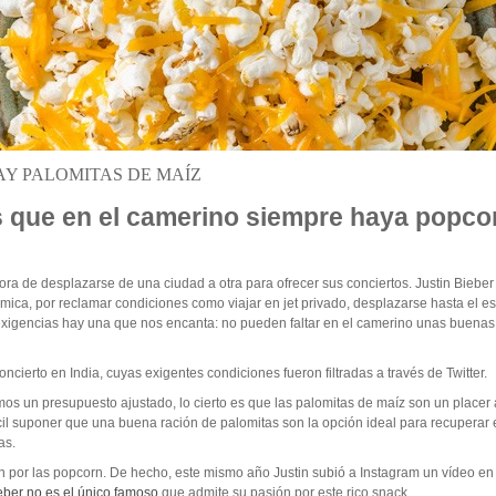
HAY PALOMITAS DE MAÍZ
ras que en el camerino siempre haya popco
ra de desplazarse de una ciudad a otra para ofrecer sus conciertos. Justin Bieber
émica, por reclamar condiciones como viajar en jet privado, desplazarse hasta el e
 exigencias hay una que nos encanta: no pueden faltar en el camerino unas buenas
oncierto en India, cuyas exigentes condiciones fueron filtradas a través de Twitter.
mos un presupuesto ajustado, lo cierto es que las palomitas de maíz son un placer 
cil suponer que una buena ración de palomitas son la opción ideal para recuperar
as.
n por las popcorn. De hecho, este mismo año Justin subió a Instagram un vídeo en
eber no es el único famoso
que admite su pasión por este rico snack.