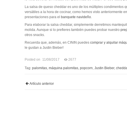
La salsa de queso cheddar es uno de los múltiples condimentos qu
versátiles a la hora de cocinar, como hemos visto anteriormente 
presentaciones para el
banquete navideño
.
Para elaborar la salsa cheddar, simplemente derretimos mantequi
molida. Aunque si lo prefieres también puedes probar nuestro
pre
otros snacks.
Recuerda que, además, en CININ puedes
comprar y alquilar máq
le gustan a Justin Bieber!
Posted on
11/08/2017
2677
Tag:
palomitas
,
máquina palomitas
,
popcorn
,
Justin Bieber
,
chedda
Artículo anterior